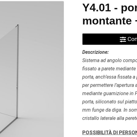
Y4.01 - po
montante +
Conf
Descrizione:
Sistema ad angolo composto
fissato a parete mediante
porta, anch’essa fissata a
per permettere l’apertura a
mediante guarnizione in P
porta, siliconato sul piat
mm funge da diga. In sommi
cristallo laterale alla pere
POSSIBILITÀ DI PERSO